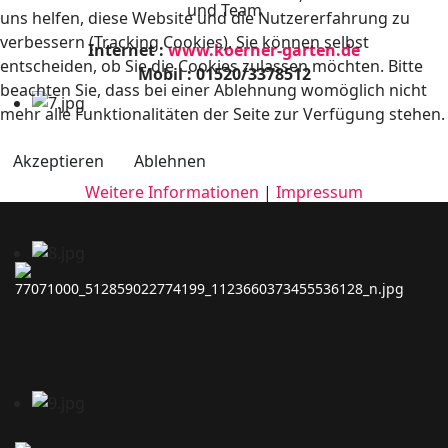
und Team
uns helfen, diese Website und die Nutzererfahrung zu
verbessern (Tracking Cookies). Sie können selbst
Internet :
www.koerner-garten.de
entscheiden, ob Sie die Cookies zulassen möchten. Bitte
Mobil : 01520/3378512
beachten Sie, dass bei einer Ablehnung womöglich nicht
mehr alle Funktionalitäten der Seite zur Verfügung stehen.
Akzeptieren
Ablehnen
Weitere Informationen
|
Impressum