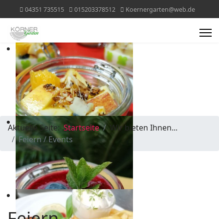
04351 735515
015203378512
Koernergarten@web.de
Aktuelle Seite:
Startseite
Wir bieten Ihnen...
Feiern / Events
Feiern