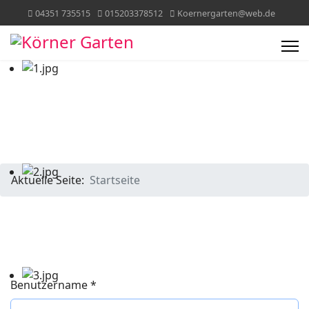
04351 735515
015203378512
Koernergarten@web.de
Aktuelle Seite:
Startseite
Benutzername
*